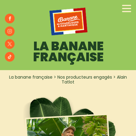
NOTRE HISTOIRE
NOS PRODUCTEURS
ENGAGÉS
LA BANANE
NOS RECETTES
FRANÇAISE
BANA
BLOG
La banane française
>
Nos producteurs engagés
>
Alain
Tatlot