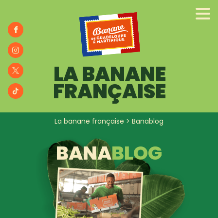
ENGAGÉS
NOS RECETTES
BANA
BLOG
LA BANANE
FRANÇAISE
La banane française
>
Banablog
BANA
BLOG