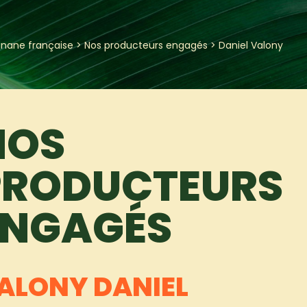
anane française
>
Nos producteurs engagés
>
Daniel Valony
NOS
PRODUCTEURS
ENGAGÉS
ALONY DANIEL