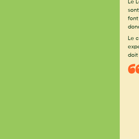
Le L
sont
font
donc
Le c
expe
doit