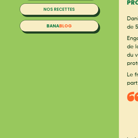
PR
NOS RECETTES
Dani
BANA
BLOG
de 5
Enga
de l
du v
prot
Le f
part