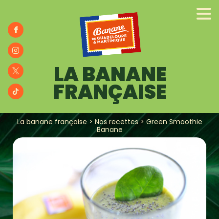
NOS PRODUCTEURS
ENGAGÉS
NOS RECETTES
LA BANANE
FRANÇAISE
BANA
BLOG
La banane française
>
Nos recettes
>
Green Smoothie
Banane