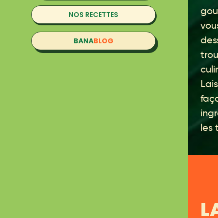
gou
NOS RECETTES
vou
des
BANA
BLOG
trou
culi
Lais
faç
ingr
les
L