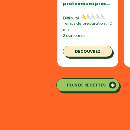
protéinés express
BRAVO
Difficulté :
Temps de préparation : 10
mn
2 personnes
DÉCOUVREZ
PLUS DE RECETTES