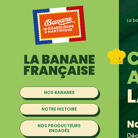
La b
C
LA BANANE
FRANÇAISE
L
NOS BANANES
NOTRE HISTOIRE
No
NOS PRODUCTEURS
ENGAGÉS
Déc