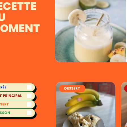
ECETTE
U
OMENT
RÉE
DESSERT
T PRINCIPAL
SERT
ISSON