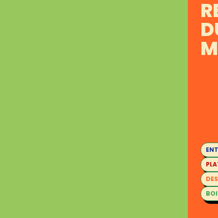
R
D
M
ENT
PLA
DES
BO