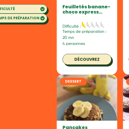
Feuilletés banane-
choco express
971/2
Difficulté :
Temps de préparation :
20 mn
4 personnes
DÉCOUVREZ
DESSERT
Pancakes