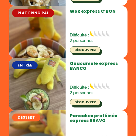
Wok express C’BON
PLAT PRINCIPAL
Difficulté :
2 personnes
DÉCOUVREZ
Guacamole express
ENTRÉE
BANCO
Difficulté :
2 personnes
DÉCOUVREZ
Pancakes protéinés
DESSERT
express BRAVO