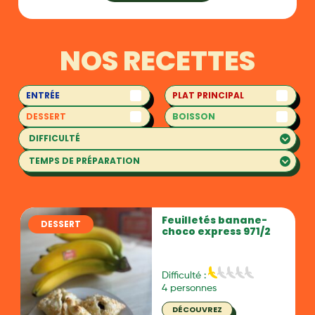
NOS RECETTES
ENTRÉE
PLAT PRINCIPAL
DESSERT
BOISSON
Feuilletés banane-
DESSERT
choco express 971/2
Difficulté :
4 personnes
DÉCOUVREZ